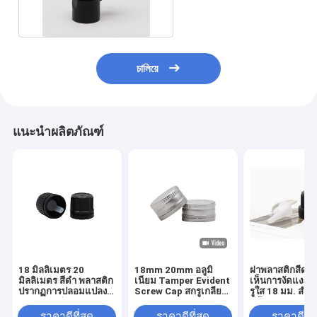
พลาสติกพลิกด้านบน
চালিয়ে
แนะนำผลิตภัณฑ์
18 มิลลิเมตร 20
18mm 20mm อลูมิ
ฝาพลาสติกสีดำที
มิลลิเมตร สีดํา พลาสติก
เนียม Tamper Evident
เห็นการงัดแงะพ
ปรากฏการปลอมแปลง
Screw Cap สกรูเกลียว
รูใส 18 มม. สำห
หมวกสกรูสําหรับขวด
Aluminium Pilfer
แก้ว
Proof Cap
ราคาดีที่สุด
ราคาดีที่สุด
ราคาดีที่ส