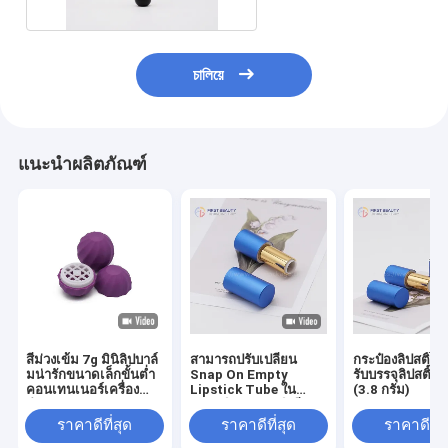
চালিয়ে
แนะนำผลิตภัณฑ์
สีม่วงเข้ม 7g มินิลิปบาล์
สามารถปรับเปลี่ยน
กระป๋องลิปสติ๊กว
มน่ารักขนาดเล็กขั้นต่ำ
Snap On Empty
รับบรรจุลิปสติ๊กต
คอนเทนเนอร์เครื่อง
Lipstick Tube ใน
(3.8 กรัม)
สำอาง Tube
พลาสติกและอลูมิเนียม
ราคาดีที่สุด
ราคาดีที่สุด
ราคาดีที่ส