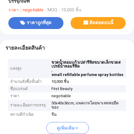
บรรจุภัณฑ์
ราคา：negotiable
MOQ：10,000 ชิ้น
ราคาถูกที่สุด
ติดต่อตอนนี้
รายละเอียดสินค้า
ขวดน้ำหอมแก้วเปล่ารีฟิลขนาดเล็กขวดส
เปรย์น้ำหอมรีฟิล
แสงสูง
,
small refillable perfume spray bottles
จำนวนสั่งซื้อขั้นต่ำ
10,000 ชิ้น
ชื่อแบรนด์
First Beauty
ราคา
negotiable
50x40x36cm, แพคเกจโดยพาเลทห่อยืด
รายละเอียดการบรรจุ
ของ
สถานที่กำเนิด
จีน
ดูเพิ่มเติม