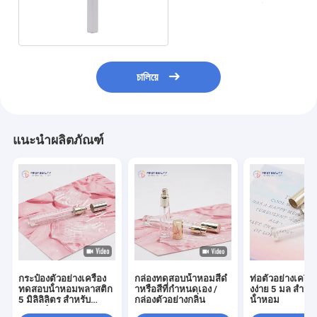
ดูแลผิวบรรจุภัณฑ์
চালিয়ে
แนะนำผลิตภัณฑ์
กระป๋องตัวอย่างเครื่อง
กล่องทดสอบน้ําหอมสีดํ
ท่อตัวอย่างเครื่อ
ทดสอบน้ําหอมพลาสติก
าหรือสีที่กําหนดเอง /
งง่าย 5 มล สําหรั
5 มิลิลิลิตร สําหรับ
กล่องตัวอย่างกลิ่น
น้ําหอม
แบรนด์หรู