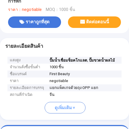
การหก
ราคา：negotiable
MOQ：1000 ชิ้น
ราคาถูกที่สุด
ติดต่อตอนนี้
รายละเอียดสินค้า
แสงสูง
,
ปั๊มน้ำเชื่อมช็อคโกแลต
ปั๊มขวดน้ำผลไม้
จำนวนสั่งซื้อขั้นต่ำ
1000 ชิ้น
ชื่อแบรนด์
First Beauty
ราคา
negotiable
รายละเอียดการบรรจุ
แยกแพ็คเกจด้วยถุง OPP แยก
สถานที่กำเนิด
จีน
ดูเพิ่มเติม