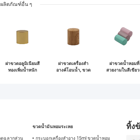
ผลิตภัณฑ์อื่น ๆ
ฝาขวดอลูมิเนียมสี
ฝาขวดเครื่องสำ
ฝาขวดน้ำหอมที่
ทองเพิ่มน้ำหนัก
อางค์โอนน้ำ, ขวด
สวยงามในสีเขียว
พร้อมฝาพลาสติกสี
น้ำหอมฝาอลูมิเนียม
ม่วงสีชมพูสำหรั
ดำด้านใน
ลายไม้
บรรจุภัณฑ์ดูแลผิ
ทิ้ง
ขวดน้ำมันหอมระเหย
ลอดฉลากส่วน
กระบอกเครื่องสำอาง 15ml ขวดน้ำหอม