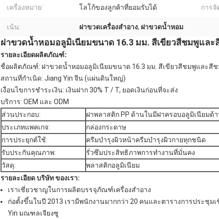
เครื่องหมาย:
โลโก้ของลูกค้าที่ยอมรับได้
การจัด
เน้น:
ฝาขวดเครื่องสำอาง
,
ฝาขวดน้ำหอม
ฝาขวดน้ำหอมอลูมิเนียมขนาด 16.3 มม. สีเขียวสีชมพูและส
รายละเอียดผลิตภัณฑ์:
ชื่อผลิตภัณฑ์: ฝาขวดน้ำหอมอลูมิเนียมขนาด 16.3 มม. สีเขียวสีชมพูและสีช
สถานที่กำเนิด: Jiang Yin จีน (แผ่นดินใหญ่)
เงื่อนไขการชำระเงิน: เงินฝาก 30% T / T, ยอดเงินก่อนที่จะส่ง
บริการ: OEM และ ODM
ส่วนประกอบ:
ฝาพลาสติก PP ด้านในมีฝาครอบอลูมิเนียมด้
ประเภทแพคเกจ:
กล่องกระดาษ
การประยุกต์ใช้:
ครีมบำรุงผิวหน้าครีมบำรุงผิวกายทุกชนิด
รับประกันคุณภาพ:
รั่วซึมประสิทธิภาพการทำงานที่มั่นคง
วัสดุ:
พลาสติกอลูมิเนียม
รายละเอียด บริษัท ของเรา:
เราเชี่ยวชาญในการผลิตบรรจุภัณฑ์เครื่องสำอาง
ก่อตั้งขึ้นในปี 2013 เรามีพนักงานมากกว่า 20 คนและตารางการประชุมเชิ
Yin มณฑลเจียงซู