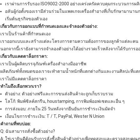
เราผ่านการรับรอง ISO9002-2000 อย่างเคร่งครัดควบคุมกระบวนการผลิต
อลันผู้ก่อตั้งของเรามีส่วนร่วมในแพคเกจเครื่องสำอางที่เก็บรักษามาน
เริ่มต้นธุรกิจของตัวเอง
เกี่ยวกับการออกแบบที่กำหนดเองและจำลองตัวอย่าง:
เราเป็นร้านค้าที่กำหนดเอง
เราออกแบบและสร้างแต่ละโครงการตามความต้องการของลูกค้าแต่ละคน
นอกจากนี้เรายังสามารถจำลองตัวอย่างได้อย่างรวดเร็วหลังจากได้รับการ
เกี่ยวกับแคตตาล็อกราคา:
เราเป็นผู้ผลิตบรรจุภัณฑ์เครื่องสำอางมืออาชีพ
ผลิตภัณฑ์ทั้งหมดของเราจะทำตามน้ำหนักที่แตกต่างกันและงานศิลปะที่แต
เราไม่มีแคตตาล็อกราคา
ทำไมถึงเลือกพวกเรา?
ตัวอย่าง: ตัวอย่างฟรีและการขนส่งสินค้าจะถูกเก็บรวบรวม
โลโก้: พิมพ์ซิลค์สกรีน, houstamping, การพิมพ์ออฟเซตและอื่น ๆ
การส่งมอบ: ภายใน 25 วันหลังจากยืนยันการชำระเงินมัดจำ
เงื่อนไขการชำระเงิน: T / T, PayPal, Wester N Union
คำถามที่พบบ่อย:
Q: ฉันสามารถสั่งซื้อตัวอย่าง?
A: ใช่เรายินดีต้อนรับการสั่งซื้อสินค้าตัวอย่างเพื่อทดสอบและตรวจสอบคุณภ