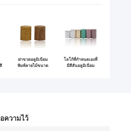
ฝาขวดอลูมิเนียม
โลโก้ที่กำหนดเองที่
สี
พิมพ์ลายไม้ขนาด
มีสีสันอลูมิเนียม
บ
ปกติสำหรับปั๊ม
น้ำหอมขวดฝาน้ำ
ว
น้ำหอม
หอมอลูมิเนียม
ข้อความไว้