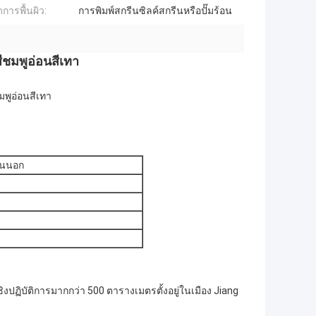
การพื้นผิว:
การพิมพ์สกรีนซิลค์สกรีนหรือปั๊มร้อน
ีชมพูอ่อนสีเทา
มพูอ่อนสีเทา
านนอก
งปฏิบัติการมากกว่า 500 ตารางเมตรตั้งอยู่ในเมือง Jiang