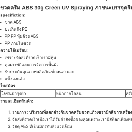
ขวดครีม ABS 30g Green UV Spraying ภาชนะบรรจุครีม
specifiction:
ขวด ABS
ปะเก็นดึง PE
PP PP หุ้มด้วย ABS
PP ภายในขวด
ความได้เปรียบ:
เพราะจัดส่งที่รวดเร็วเรามีหุ้น
คุณภาพดีและการจัดการพื้นผิว
รับประกันคุณภาพผลิตภัณฑ์ก่อนส่งมอบ
แข็งลงแล้ว
ใบสมัคร:
โลชั่นบำรุงผิว
หน้ากากโคลน
ครี
รายละเอียดสินค้า:
รายการ
:
ปริมาณที่แตกต่างกันขวดครีมขวดแก้วเซรามิกสีขาวเครื่
จัดส่งที่รวดเร็วเมื่อเราได้รับคำสั่งซื้อของคุณเพราะเรามีสต็อกเพียงพ
วัสดุ ABS ที่เป็นมิตรกับสิ่งแวดล้อม