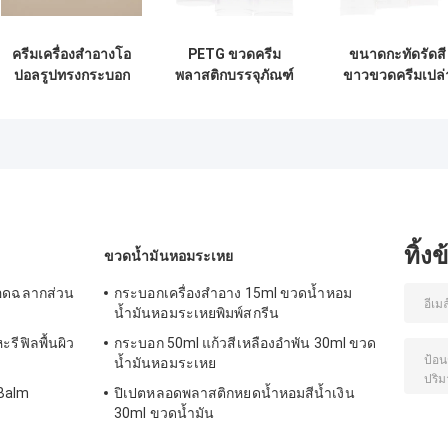
ครีมเครื่องสำอางโอ
PETG ขวดครีม
ขนาดกะทัดรัดสี
ปอลรูปทรงกระบอก
พลาสติกบรรจุภัณฑ์
ขาวขวดครีมเปล่
ขนาด 30 มล. สีขาว
เครื่องสำอางพร้อม
พร้อมฝาปิดสำหรั
PETG Clear Body
ฝาสีขาว PP สำหรับ
เครื่องสำอาง 15
พร้อมฝาปิด
ผลิตภัณฑ์ความงาม
30g 50g 100g
ทิ้ง
ขวดน้ำมันหอมระเหย
ลอดฉลากส่วน
กระบอกเครื่องสำอาง 15ml ขวดน้ำหอม
น้ำมันหอมระเหยพิมพ์สกรีน
รีฟิลพื้นผิว
กระบอก 50ml แก้วสีเหลืองอำพัน 30ml ขวด
น้ำมันหอมระเหย
 Balm
ปิเปตหลอดพลาสติกหยดน้ำหอมสีน้ำเงิน
30ml ขวดน้ำมัน