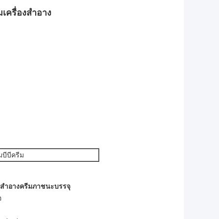
เครื่องสำอาง
มบีบีครีม
องสำอางครีมภาชนะบรรจุ
อ