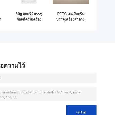
30g อะคริลิบรรจุ
PETG เมคอัพครีม
า
ภัณฑ์ครีมเครื่อง
บรรจุเครื่องสำอาง,
บ
สำอาง, ครีม
ครีมล้างหน้า
g
พลาสติกบรรจุด้วย
คอนเทนเนอร์
UV พ่น ABS Cap
ข้อความไว้