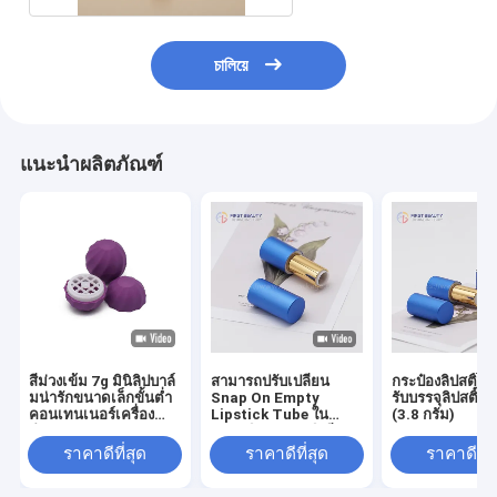
চালিয়ে
แนะนำผลิตภัณฑ์
สีม่วงเข้ม 7g มินิลิปบาล์
สามารถปรับเปลี่ยน
กระป๋องลิปสติ๊กว
มน่ารักขนาดเล็กขั้นต่ำ
Snap On Empty
รับบรรจุลิปสติ๊กต
คอนเทนเนอร์เครื่อง
Lipstick Tube ใน
(3.8 กรัม)
สำอาง Tube
พลาสติกและอลูมิเนียม
ราคาดีที่สุด
ราคาดีที่สุด
ราคาดีที่ส